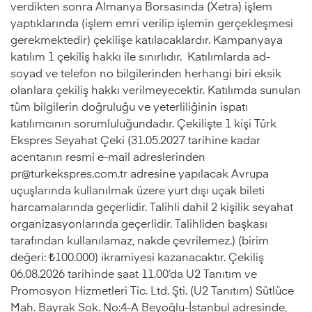
verdikten sonra Almanya Borsasında (Xetra) işlem
yaptıklarında (işlem emri verilip işlemin gerçekleşmesi
gerekmektedir) çekilişe katılacaklardır. Kampanyaya
katılım 1 çekiliş hakkı ile sınırlıdır. Katılımlarda ad-
soyad ve telefon no bilgilerinden herhangi biri eksik
olanlara çekiliş hakkı verilmeyecektir. Katılımda sunulan
tüm bilgilerin doğruluğu ve yeterliliğinin ispatı
katılımcının sorumluluğundadır. Çekilişte 1 kişi Türk
Ekspres Seyahat Çeki (31.05.2027 tarihine kadar
acentanın resmi e-mail adreslerinden
pr@turkekspres.com.tr
adresine yapılacak Avrupa
uçuşlarında kullanılmak üzere yurt dışı uçak bileti
harcamalarında geçerlidir. Talihli dahil 2 kişilik seyahat
organizasyonlarında geçerlidir. Talihliden başkası
tarafından kullanılamaz, nakde çevrilemez.) (birim
değeri: ₺100.000) ikramiyesi kazanacaktır. Çekiliş
06.08.2026 tarihinde saat 11.00’da U2 Tanıtım ve
Promosyon Hizmetleri Tic. Ltd. Şti. (U2 Tanıtım) Sütlüce
Mah. Bayrak Sok. No:4-A Beyoğlu-İstanbul adresinde,