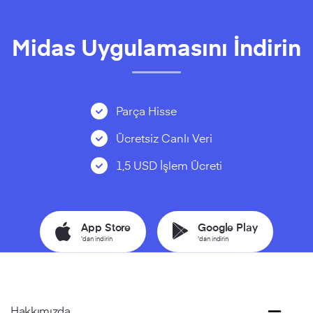
Midas Uygulamasını İndirin
Parça Hisse
Ücretsiz Canlı Veri
1,5 USD İşlem Ücreti
App Store
Google Play
'dan indirin
'dan indirin
Hakkımızda