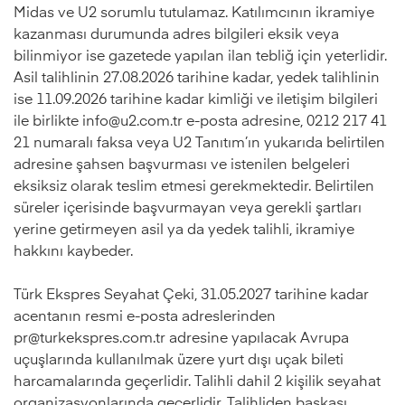
Midas ve U2 sorumlu tutulamaz. Katılımcının ikramiye
kazanması durumunda adres bilgileri eksik veya
bilinmiyor ise gazetede yapılan ilan tebliğ için yeterlidir.
Asil talihlinin 27.08.2026 tarihine kadar, yedek talihlinin
ise 11.09.2026 tarihine kadar kimliği ve iletişim bilgileri
ile birlikte
info@u2.com.tr
e-posta adresine, 0212 217 41
21 numaralı faksa veya U2 Tanıtım’ın yukarıda belirtilen
adresine şahsen başvurması ve istenilen belgeleri
eksiksiz olarak teslim etmesi gerekmektedir. Belirtilen
süreler içerisinde başvurmayan veya gerekli şartları
yerine getirmeyen asil ya da yedek talihli, ikramiye
hakkını kaybeder.
Türk Ekspres Seyahat Çeki, 31.05.2027 tarihine kadar
acentanın resmi e-posta adreslerinden
pr@turkekspres.com.tr
adresine yapılacak Avrupa
uçuşlarında kullanılmak üzere yurt dışı uçak bileti
harcamalarında geçerlidir. Talihli dahil 2 kişilik seyahat
organizasyonlarında geçerlidir. Talihliden başkası