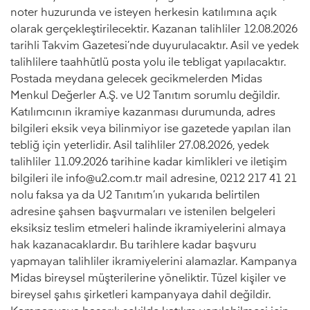
noter huzurunda ve isteyen herkesin katılımına açık
olarak gerçekleştirilecektir. Kazanan talihliler 12.08.2026
tarihli Takvim Gazetesi’nde duyurulacaktır. Asil ve yedek
talihlilere taahhütlü posta yolu ile tebligat yapılacaktır.
Postada meydana gelecek gecikmelerden Midas
Menkul Değerler A.Ş. ve U2 Tanıtım sorumlu değildir.
Katılımcının ikramiye kazanması durumunda, adres
bilgileri eksik veya bilinmiyor ise gazetede yapılan ilan
tebliğ için yeterlidir. Asil talihliler 27.08.2026, yedek
talihliler 11.09.2026 tarihine kadar kimlikleri ve iletişim
bilgileri ile
info@u2.com.tr
mail adresine, 0212 217 41 21
nolu faksa ya da U2 Tanıtım’ın yukarıda belirtilen
adresine şahsen başvurmaları ve istenilen belgeleri
eksiksiz teslim etmeleri halinde ikramiyelerini almaya
hak kazanacaklardır. Bu tarihlere kadar başvuru
yapmayan talihliler ikramiyelerini alamazlar. Kampanya
Midas bireysel müşterilerine yöneliktir. Tüzel kişiler ve
bireysel şahıs şirketleri kampanyaya dahil değildir.