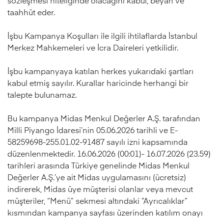
sözleşmesi niteliğinde olacağını kabul, beyan ve
taahhüt eder.
İşbu Kampanya Koşulları ile ilgili ihtilaflarda İstanbul
Merkez Mahkemeleri ve İcra Daireleri yetkilidir.
İşbu kampanyaya katılan herkes yukarıdaki şartları
kabul etmiş sayılır. Kurallar haricinde herhangi bir
talepte bulunamaz.
Bu kampanya Midas Menkul Değerler A.Ş. tarafından
Milli Piyango İdaresi’nin 05.06.2026 tarihli ve E-
58259698-255.01.02-91487 sayılı izni kapsamında
düzenlenmektedir. 16.06.2026 (00:01)- 16.07.2026 (23.59)
tarihleri arasında Türkiye genelinde Midas Menkul
Değerler A.Ş.’ye ait Midas uygulamasını (ücretsiz)
indirerek, Midas üye müşterisi olanlar veya mevcut
müşteriler, “Menü” sekmesi altındaki “Ayrıcalıklar”
kısmından kampanya sayfası üzerinden katılım onayı