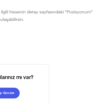
 ilgili hissenin detay sayfasındaki "Pozisyonum"
aşabilirsin.
larınız mı var?
ep Gönder