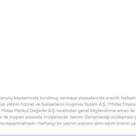
Kanunu kapsamında kurulmuş, sermaye piyasalarında aracılık faaliyeti
 yatırım hizmet ve faaliyetlerini Kognivia Yazılım A.Ş. (‘Midas Finans
Midas Menkul Değerler A.Ş. tarafından genel bilgilendirme amacı ile ha
r ile müşteri arasında imzalanacak Yatırım Danışmanlığı sözleşmesi
rine dayanmaktadır. Herhangi bir yatırım aracının alım-satım önerisi y