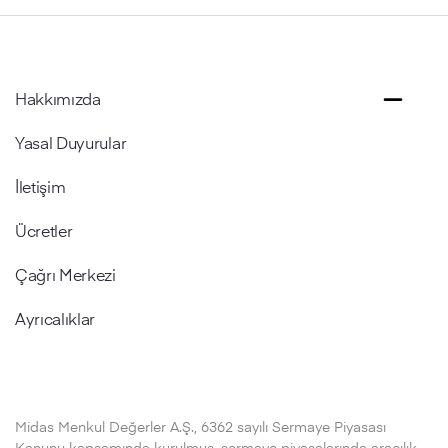
Hakkımızda
Yasal Duyurular
İletişim
Ücretler
Çağrı Merkezi
Ayrıcalıklar
Midas Menkul Değerler A.Ş., 6362 sayılı Sermaye Piyasası
Kanunu kapsamında kurulmuş, sermaye piyasalarında aracılık