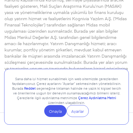
faaliyeti gösteren, Mali Suçları Araştırma Kurulu’nun (MASAK)
yasa ve yönetmeliklerine uymakla yükümlü bir finans kuruluşu
olup yatırım hizmet ve faaliyetlerini Kognivia Yazılım A.Ş. (‘Midas
Finansal Teknolojiler’) tarafından sağlanan Midas mobil
uygulaması üzerinden sunmaktadır. Burada yer alan bilgiler
Midas Menkul Değerler A.Ş. tarafından genel bilgilendirme
amacı ile hazırlanmıştır. Yatırım Danışmanlığı hizmeti; aracı
kurumlar, portföy yönetim şirketleri, mevduat kabul etmeyen
bankalar ile müşteri arasında imzalanacak Yatırım Danışmanlığı
sözleşmesi çerçevesinde sunulmaktadır. Burada yer alan yorum
ve tavsiyeler, yorum ve tavsiyede bulunanların kişisel görüşlerine
dayanmaktadır. Herhangi bir yatırım aracının alım-satım önerisi
ya da getiri vaadi olarak yorumlanmamalıdır.
Devamı için..
© 2026 Midas Menkul Değerler A.Ş. Tüm hakları saklıdır.
Kişisel Verilerin Korunması