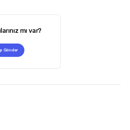
larınız mı var?
ep Gönder