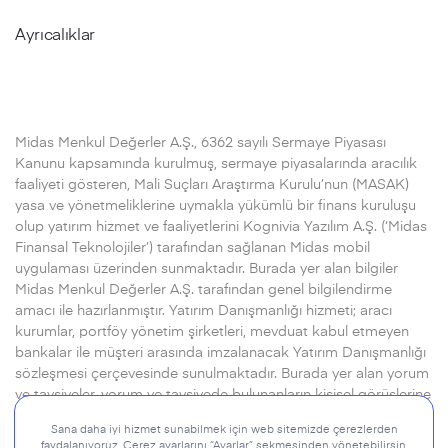
Ayrıcalıklar
Midas Menkul Değerler A.Ş., 6362 sayılı Sermaye Piyasası
Kanunu kapsamında kurulmuş, sermaye piyasalarında aracılık
faaliyeti gösteren, Mali Suçları Araştırma Kurulu’nun (MASAK)
yasa ve yönetmeliklerine uymakla yükümlü bir finans kuruluşu
olup yatırım hizmet ve faaliyetlerini Kognivia Yazılım A.Ş. (‘Midas
Finansal Teknolojiler’) tarafından sağlanan Midas mobil
uygulaması üzerinden sunmaktadır. Burada yer alan bilgiler
Midas Menkul Değerler A.Ş. tarafından genel bilgilendirme
amacı ile hazırlanmıştır. Yatırım Danışmanlığı hizmeti; aracı
kurumlar, portföy yönetim şirketleri, mevduat kabul etmeyen
bankalar ile müşteri arasında imzalanacak Yatırım Danışmanlığı
sözleşmesi çerçevesinde sunulmaktadır. Burada yer alan yorum
ve tavsiyeler, yorum ve tavsiyede bulunanların kişisel görüşlerine
dayanmaktadır. Herhangi bir yatırım aracının alım-satım önerisi
ya da getiri vaadi olarak yorumlanmamalıdır.
Devamı için..