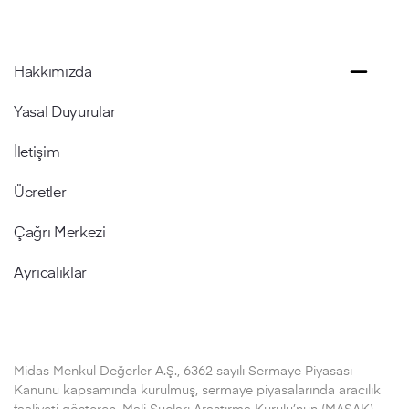
Hakkımızda
Yasal Duyurular
İletişim
Ücretler
Çağrı Merkezi
Ayrıcalıklar
Midas Menkul Değerler A.Ş., 6362 sayılı Sermaye Piyasası
Kanunu kapsamında kurulmuş, sermaye piyasalarında aracılık
faaliyeti gösteren, Mali Suçları Araştırma Kurulu’nun (MASAK)