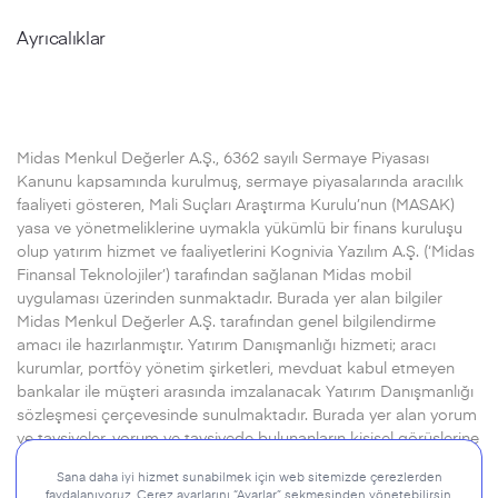
Ayrıcalıklar
Midas Menkul Değerler A.Ş., 6362 sayılı Sermaye Piyasası
Kanunu kapsamında kurulmuş, sermaye piyasalarında aracılık
faaliyeti gösteren, Mali Suçları Araştırma Kurulu’nun (MASAK)
yasa ve yönetmeliklerine uymakla yükümlü bir finans kuruluşu
olup yatırım hizmet ve faaliyetlerini Kognivia Yazılım A.Ş. (‘Midas
Finansal Teknolojiler’) tarafından sağlanan Midas mobil
uygulaması üzerinden sunmaktadır. Burada yer alan bilgiler
Midas Menkul Değerler A.Ş. tarafından genel bilgilendirme
amacı ile hazırlanmıştır. Yatırım Danışmanlığı hizmeti; aracı
kurumlar, portföy yönetim şirketleri, mevduat kabul etmeyen
bankalar ile müşteri arasında imzalanacak Yatırım Danışmanlığı
sözleşmesi çerçevesinde sunulmaktadır. Burada yer alan yorum
ve tavsiyeler, yorum ve tavsiyede bulunanların kişisel görüşlerine
dayanmaktadır. Herhangi bir yatırım aracının alım-satım önerisi
ya da getiri vaadi olarak yorumlanmamalıdır.
Devamı için..