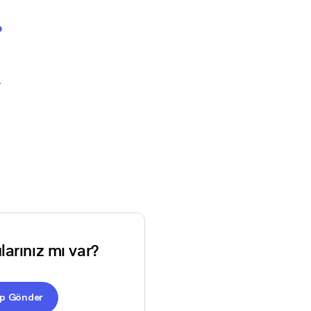
?
.
larınız mı var?
ep Gönder