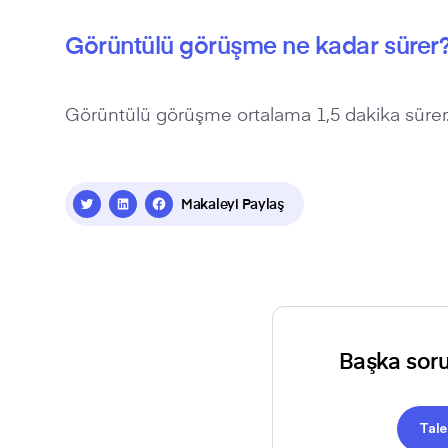
Görüntülü görüşme ne kadar sürer
Görüntülü görüşme ortalama 1,5 dakika sürer
Makaleyi Paylaş
Başka soru
Tal