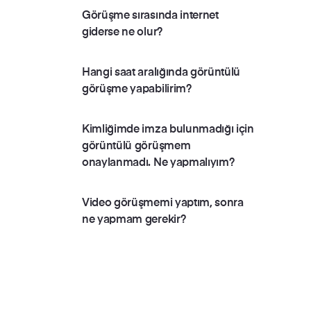
Görüşme sırasında internet
giderse ne olur?
Hangi saat aralığında görüntülü
görüşme yapabilirim?
Kimliğimde imza bulunmadığı için
görüntülü görüşmem
onaylanmadı. Ne yapmalıyım?
Video görüşmemi yaptım, sonra
ne yapmam gerekir?