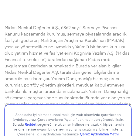
Midas Menkul Değerler A.Ş., 6362 sayılı Sermaye Piyasası
Kanunu kapsamında kurulmuş, sermaye piyasalarında aracılık
faaliyeti gösteren, Mali Suçları Araştırma Kurulu’nun (MASAK)
yasa ve yönetmeliklerine uymakla yükümlü bir finans kuruluşu
olup yatırım hizmet ve faaliyetlerini Kognivia Yazılım A.Ş. (‘Midas
Finansal Teknolojiler’) tarafından sağlanan Midas mobil
uygulaması üzerinden sunmaktadır. Burada yer alan bilgiler
Midas Menkul Değerler A.Ş. tarafından genel bilgilendirme
amacı ile hazırlanmıştır. Yatırım Danışmanlığı hizmeti; aracı
kurumlar, portföy yönetim şirketleri, mevduat kabul etmeyen
bankalar ile müşteri arasında imzalanacak Yatırım Danışmanlığı
sözleşmesi çerçevesinde sunulmaktadır. Burada yer alan yorum
ve tavsiyeler, yorum ve tavsiyede bulunanların kişisel görüşlerine
dayanmaktadır. Herhangi bir yatırım aracının alım-satım önerisi
ya da getiri vaadi olarak yorumlanmamalıdır.
Devamı için..
© 2026 Midas Menkul Değerler A.Ş. Tüm hakları saklıdır.