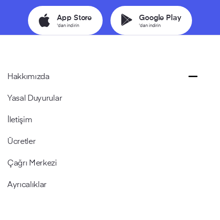
App Store
Google Play
'dan indirin
'dan indirin
Hakkımızda
Yasal Duyurular
İletişim
Ücretler
Çağrı Merkezi
Ayrıcalıklar