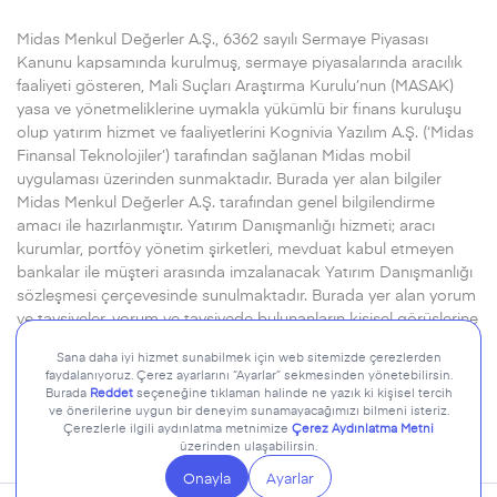
Midas Menkul Değerler A.Ş., 6362 sayılı Sermaye Piyasası
Kanunu kapsamında kurulmuş, sermaye piyasalarında aracılık
faaliyeti gösteren, Mali Suçları Araştırma Kurulu’nun (MASAK)
yasa ve yönetmeliklerine uymakla yükümlü bir finans kuruluşu
olup yatırım hizmet ve faaliyetlerini Kognivia Yazılım A.Ş. (‘Midas
Finansal Teknolojiler’) tarafından sağlanan Midas mobil
uygulaması üzerinden sunmaktadır. Burada yer alan bilgiler
Midas Menkul Değerler A.Ş. tarafından genel bilgilendirme
amacı ile hazırlanmıştır. Yatırım Danışmanlığı hizmeti; aracı
kurumlar, portföy yönetim şirketleri, mevduat kabul etmeyen
bankalar ile müşteri arasında imzalanacak Yatırım Danışmanlığı
sözleşmesi çerçevesinde sunulmaktadır. Burada yer alan yorum
ve tavsiyeler, yorum ve tavsiyede bulunanların kişisel görüşlerine
dayanmaktadır. Herhangi bir yatırım aracının alım-satım önerisi
ya da getiri vaadi olarak yorumlanmamalıdır.
Devamı için..
© 2026 Midas Menkul Değerler A.Ş. Tüm hakları saklıdır.