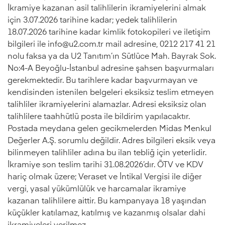
İkramiye kazanan asil talihlilerin ikramiyelerini almak
için 3.07.2026 tarihine kadar; yedek talihlilerin
18.07.2026 tarihine kadar kimlik fotokopileri ve iletişim
bilgileri ile
info@u2.com.tr
mail adresine, 0212 217 41 21
nolu faksa ya da U2 Tanıtım’ın Sütlüce Mah. Bayrak Sok.
No:4-A Beyoğlu-İstanbul adresine şahsen başvurmaları
gerekmektedir. Bu tarihlere kadar başvurmayan ve
kendisinden istenilen belgeleri eksiksiz teslim etmeyen
talihliler ikramiyelerini alamazlar. Adresi eksiksiz olan
talihlilere taahhütlü posta ile bildirim yapılacaktır.
Postada meydana gelen gecikmelerden Midas Menkul
Değerler A.Ş. sorumlu değildir. Adres bilgileri eksik veya
bilinmeyen talihliler adına bu ilan tebliğ için yeterlidir.
İkramiye son teslim tarihi 31.08.2026’dır. ÖTV ve KDV
hariç olmak üzere; Veraset ve İntikal Vergisi ile diğer
vergi, yasal yükümlülük ve harcamalar ikramiye
kazanan talihlilere aittir. Bu kampanyaya 18 yaşından
küçükler katılamaz, katılmış ve kazanmış olsalar dahi
ikramiyeleri verilmez.