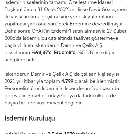
İsdemir hisselerinin tamamı, Özelleştirme İdaresi
Başkanlığınca 31 Ocak 2002’de Hisse Devir Sözleşmesi
ile yassı üretime geçilmesine yönelik yatırımların
yapılması şartı öne sürülerek Erdemir’e devredilmiştir.
Daha sonra OYAK’ın Erdemir’i satın almasıyla 27 Şubat
2006’da İsdemir, bu çatı altında faaliyet göstermeye
başlar. Hâlen İskenderun Demir ve Çelik A.Ş.
hisselerinin
%94,87’si Erdemir’e
, %5,13’ü ise diğer
sahiplere aittir.
İskenderun Demir ve Çelik A.Ş.’de çalışan kişi sayısı
2021 yılı itibarıyla toplam
4.799
olarak belirlenmiştir.
Personelin tümü İsdemir’in İskenderun fabrikasında
görev alır. Şirketin Türkiye’de ya da farklı ülkelerde
başka bir fabrikası mevcut değildir.
İsdemir Kuruluşu
İsdemir’in kuruluşu
3 Ekim 1970
tarihinde