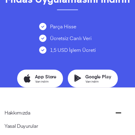
Parça Hisse
Ücretsiz Canlı Veri
1,5 USD İşlem Ücreti
App Store
Google Play
'dan indirin
'dan indirin
Hakkımızda
Yasal Duyurular