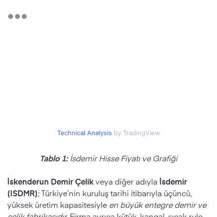
Technical Analysis
by TradingView
Tablo 1:
İsdemir Hisse Fiyatı ve Grafiği
İskenderun Demir Çelik
veya diğer adıyla
İsdemir
(ISDMR)
; Türkiye’nin kuruluş tarihi itibarıyla üçüncü,
yüksek üretim kapasitesiyle
en büyük entegre demir ve
çelik fabrikasıdır.
Firma ayrıca kütük, kangal, sıcak rulo,