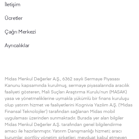
İletişim
Ücretler
Çağrı Merkezi
Ayrıcalıklar
Midas Menkul Değerler A.Ş., 6362 sayılı Sermaye Piyasası
Kanunu kapsamında kurulmuş, sermaye piyasalarında aracılık
faaliyeti gösteren, Mali Suçları Araştırma Kurulu’nun (MASAK)
yasa ve yönetmeliklerine uymakla yükümlü bir finans kuruluşu
olup yatırım hizmet ve faaliyetlerini Kognivia Yazılım A.Ş. (‘Midas
Finansal Teknolojiler’) tarafından sağlanan Midas mobil
uygulaması üzerinden sunmaktadır. Burada yer alan bilgiler
Midas Menkul Değerler A.Ş. tarafından genel bilgilendirme
amacı ile hazırlanmıştır. Yatırım Danışmanlığı hizmeti; aracı
kurumlar, portföy yönetim şirketleri, mevduat kabul etmeyen