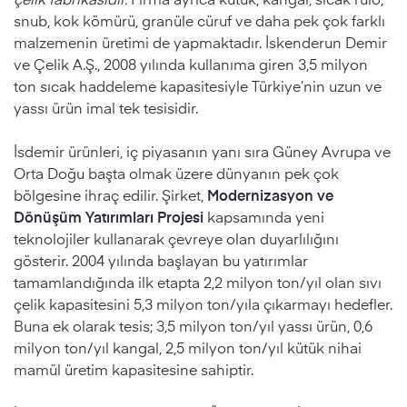
snub, kok kömürü, granüle cüruf ve daha pek çok farklı
malzemenin üretimi de yapmaktadır. İskenderun Demir
ve Çelik A.Ş., 2008 yılında kullanıma giren 3,5 milyon
ton
sıcak haddeleme kapasitesiyle Türkiye’nin uzun ve
yassı ürün imal tek tesisidir.
İsdemir ürünleri, iç piyasanın yanı sıra Güney Avrupa ve
Orta Doğu başta olmak üzere dünyanın pek çok
bölgesine ihraç edilir. Şirket,
Modernizasyon ve
Dönüşüm Yatırımları
Projesi
kapsamında yeni
teknolojiler kullanarak çevreye olan duyarlılığını
gösterir. 2004 yılında başlayan bu yatırımlar
tamamlandığında ilk etapta 2,2 milyon ton/yıl olan sıvı
çelik kapasitesini 5,3 milyon ton/yıla çıkarmayı hedefler.
Buna ek olarak tesis; 3,5 milyon ton/yıl yassı ürün, 0,6
milyon ton/yıl kangal, 2,5 milyon ton/yıl kütük nihai
mamül üretim kapasitesine sahiptir.