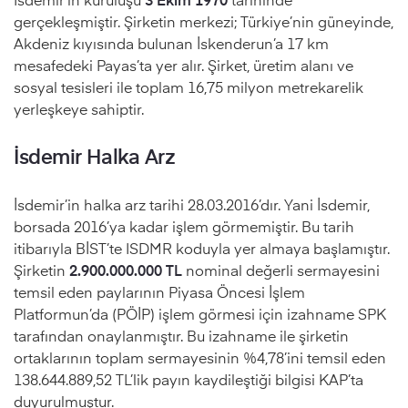
gerçekleşmiştir. Şirketin merkezi; Türkiye’nin güneyinde,
Akdeniz kıyısında bulunan İskenderun’a 17 km
mesafedeki Payas’ta yer alır. Şirket, üretim alanı ve
sosyal tesisleri ile toplam 16,75 milyon metrekarelik
yerleşkeye sahiptir.
İsdemir Halka Arz
İsdemir’in halka arz tarihi 28.03.2016’dır. Yani İsdemir,
borsada 2016’ya kadar işlem görmemiştir. Bu tarih
itibarıyla BİST’te ISDMR koduyla yer almaya başlamıştır.
Şirketin
2.900.000.000 TL
nominal değerli sermayesini
temsil eden paylarının Piyasa Öncesi İşlem
Platformun’da (PÖİP) işlem görmesi için izahname SPK
tarafından onaylanmıştır. Bu izahname ile şirketin
ortaklarının toplam sermayesinin %4,78’ini temsil eden
138.644.889,52 TL’lik payın kaydileştiği bilgisi KAP’ta
duyurulmuştur.