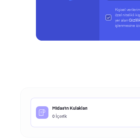
Kişisel veriler
özel nitelikli k
Gizlili
yer alan
işlenmesine izi
Midas'ın Kulakları
0 İçerik