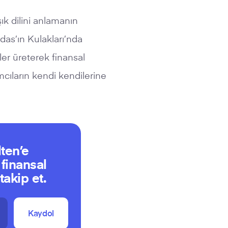
ık dilini anlamanın
das’ın Kulakları’nda
ler üreterek finansal
mcıların kendi kendilerine
ten’e
 finansal
akip et.
Kaydol