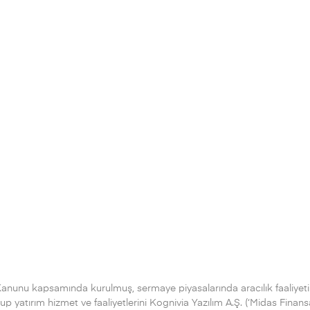
'dan indirin
'dan indirin
Kanunu kapsamında kurulmuş, sermaye piyasalarında aracılık faaliyeti
 yatırım hizmet ve faaliyetlerini Kognivia Yazılım A.Ş. (‘Midas Finans