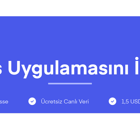
 Uygulamasını İ
sse
Ücretsiz Canlı Veri
1,5 US
App Store
Google Play