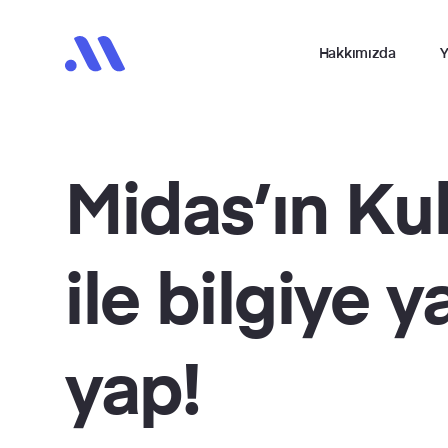
Hakkımızda
Y
Midas’ın Kul
ile bilgiye y
yap!