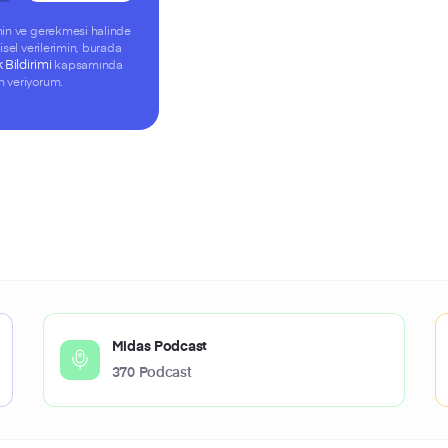
imin ve gerekmesi halinde
işisel verilerimin, burada
k Bildirimi
kapsamında
n veriyorum.
Midas Podcast
370 Podcast